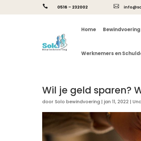


0516 – 232002
info@so
Home
Bewindvoering
Werknemers en Schuld
Wil je geld sparen? W
door
Solo bewindvoering
|
jan 11, 2022
|
Unc