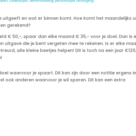
ppen, cadeautjes, dierenvoeding, persoonlijke verzorging.
e uitgeeft en wat er binnen komt. Hoe komt het maandelijks u
ben gerekend?
eld € 50,-, spaar dan elke maand € 35,- voor je doel. Dan is 
en uitgave die je bent vergeten mee te rekenen. Is er elke ma
reurd, alle kleine beetjes helpen! Dit is toch na een jaar €120
!
oel waarvoor je spaart. Dit kan zijn door een notitie ergens i
ertel ook anderen waarvoor je wil sparen. Dit kan een extra