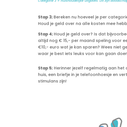
Categorie 3 = Huishoudelijke uitgaves. Dit zijn boodscha
Stap 3;
Bereken nu hoeveel je per categori
Houd je geld over na alle kosten mee heb
Stap 4;
Houd je geld over? Is dat bijvoorbe
altijd nog € 15,- per maand speling voor e
€10,- euro wat je kan sparen? Wees niet get
waar je best iets leuks voor kan gaan doen
Stap 5;
Herinner jezelf regelmatig aan het d
huis, een briefje in je telefoonhoesje en v
stimulans zijn!