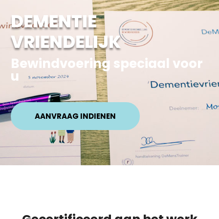
DEMENTIE
VRIENDELIJK
Bewindvoering speciaal voor
u
AANVRAAG INDIENEN