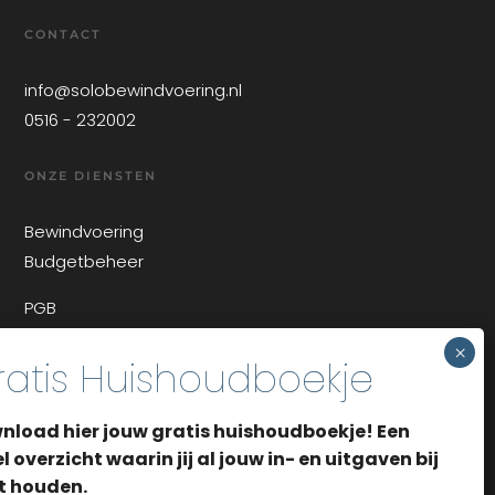
CONTACT
info@solobewindvoering.nl
0516 - 232002
ONZE DIENSTEN
Bewindvoering
Budgetbeheer
PGB
OVER ONS
Over Solo Bewindvoering
nload hier jouw gratis huishoudboekje! Een
Aanvraag
l overzicht waarin jij al jouw in- en uitgaven bij
t houden.