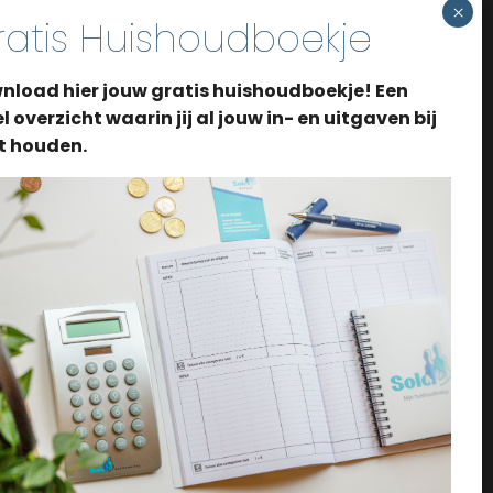
OVER ONS
Over Solo Bewindvoering
nload hier jouw gratis huishoudboekje! Een
Aanvraag
l overzicht waarin jij al jouw in- en uitgaven bij
t houden.