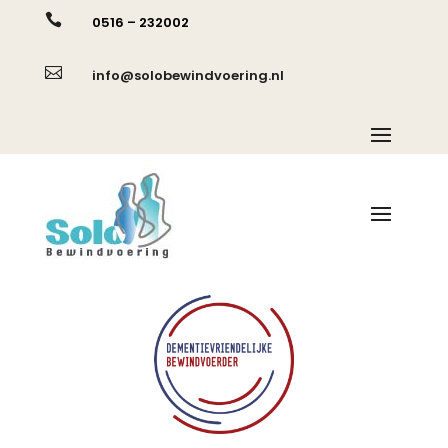

0516 – 232002

info@solobewindvoering.nl